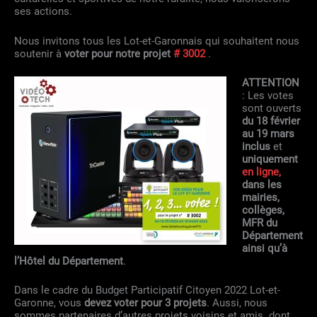
ses actions.
Nous invitons tous les Lot-et-Garonnais qui souhaitent nous
soutenir à
voter pour notre projet
# 3002
.
ATTENTION
: Les votes
sont ouverts
du 18 février
au 19 mars
inclus
et
uniquement
en ligne,
dans les
mairies,
collèges,
MFR du
Département
ainsi qu’à
l’Hôtel du Département
.
Dans le cadre du Budget Participatif Citoyen 2022 Lot-et-
Garonne, vous
devez voter pour 3 projets
. Aussi, nous
sommes partenaires d’autres projets voisins et amis dont