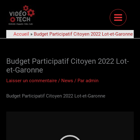
Aller
au
contenu
Accueil
»
Budget Participatif Citoyen 2022 Lot-et-Garonne
Budget Participatif Citoyen 2022 Lot-
et-Garonne
Laisser un commentaire
/
News
/ Par
admin
Budget Participatif Citoyen 2022 Lot-et-Garonne
Lecteur
vidéo