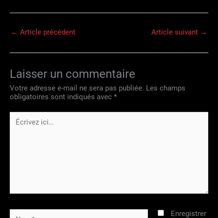
←
Article précédent
Article suivant
→
Laisser un commentaire
Votre adresse e-mail ne sera pas publiée.
Les champs
obligatoires sont indiqués avec
*
Écrivez
ici…
Nom*
Enregistrer