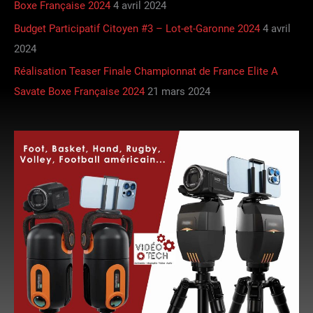
Boxe Française 2024
4 avril 2024
Budget Participatif Citoyen #3 – Lot-et-Garonne 2024
4 avril
2024
Réalisation Teaser Finale Championnat de France Elite A
Savate Boxe Française 2024
21 mars 2024