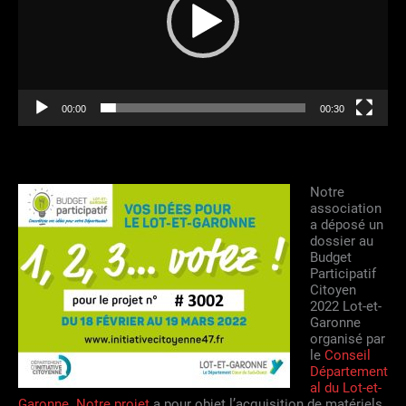
00:00
00:30
Notre
association
a déposé un
dossier au
Budget
Participatif
Citoyen
2022 Lot-et-
Garonne
organisé par
le
Conseil
Département
al du Lot-et-
Garonne
.
Notre projet
a pour objet l’acquisition de matériels