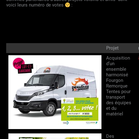
voici leurs numéro de votes
:
Projet
Acquisition
d’un
ensemble
harmonisé
Fourgon
Remorque
Tentes pour
transport
des équipes
et du
matériel
Des